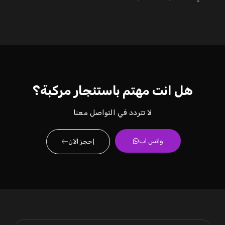
هل انت مهتم باستئجار مركبة؟
لا تتردد في التواصل معنا
واتس اب
إحجز الان