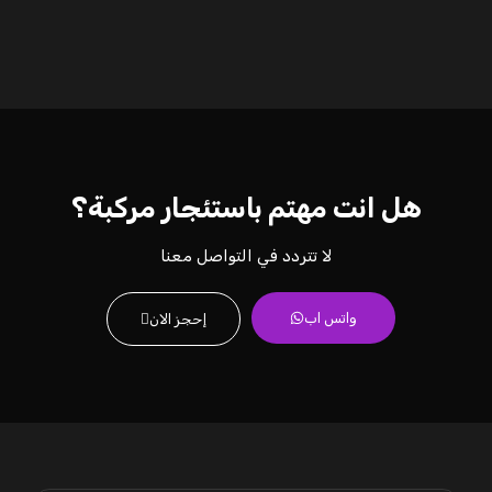
هل انت مهتم باستئجار مركبة؟
لا تتردد في التواصل معنا
واتس اب
إحجز الان