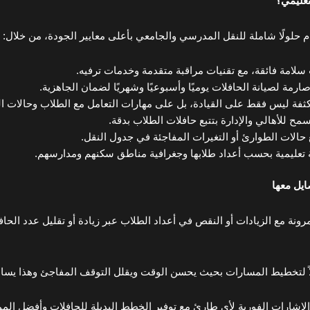
تعليمي؟
حلولًا شاملة للنقل المدرسي والجامعي بأعلى معايير الجودة، من خلال:
امة فائقة، مع تقنيات مراقبة متقدمة وخدمات ترفيه.
ارمة لصيانة الحافلات يوميًا وأسبوعيًا وشهريًا لضمان الجاهزية.
كثفة ليس فقط على القيادة، بل على مهارات التعامل مع الطلاب وحالات ا
 حالات الطوارئ أو التغيرات المفاجئة في جدول النقل.
عليمية بحسب أعداد طلابها وجغرافية مناطق سكنهم ومدارسهم.
ايل معها
مرونة مع الزيادات أو النقص في أعداد الطلاب عبر زيادة أو تقليل عدد الح
اً لتخطيط المسارات بحيث يحسن الوقت ويقلل التوقف المفاجئ وهذا يساعد
الإشارات الفورية لأي طارئ مع توفير الخطط البديلة للحافلات وأفضل الم