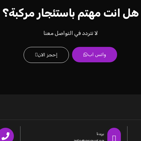
هل انت مهتم باستئجار مركبة؟
لا تتردد في التواصل معنا
واتس اب
إحجز الان
بريدنا
info@asayel.sa