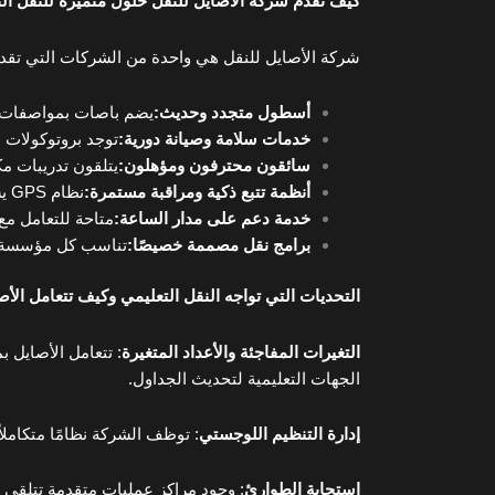
كيف تقدم شركة الأصايل للنقل حلول متميزة للنقل ال
شركة الأصايل للنقل هي واحدة من الشركات التي تقدم 
أسطول متجدد وحديث
:
يضم باصات بمواصفات سل
خدمات سلامة وصيانة دورية
:
توجد بروتوكولات ص
سائقون محترفون ومؤهلون
:
يتلقون تدريبات م
أنظمة تتبع ذكية ومراقبة مستمرة
:
نظام GPS يسمح للأهالي والإدارة بتتبع حافلات الطلاب بدقة.
خدمة دعم على مدار الساعة
:
متاحة للتعامل مع
برامج نقل مصممة خصيصًا
:
تناسب كل مؤسسة ت
التحديات التي تواجه النقل التعليمي وكيف تتعامل الأص
التغيرات المفاجئة والأعداد المتغيرة
: تتعامل الأصايل ب
الجهات التعليمية لتحديث الجداول.
إدارة التنظيم اللوجستي
: توظف الشركة نظامًا متكامل
استجابة الطوارئ
: وجود مراكز عمليات متقدمة تتلقى 