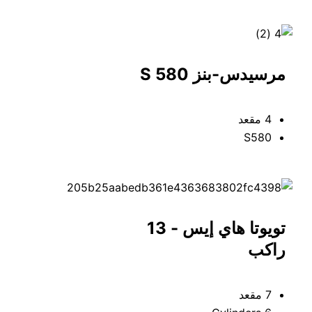
مرسيدس-بنز S 580
4 مقعد
S580
تويوتا هاي إيس - 13
راكب
7 مقعد