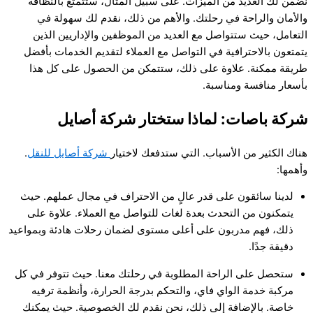
نضمن لك العديد من الميزات. على سبيل المثال، ستتمتع بالنظافة
والأمان والراحة في رحلتك. والأهم من ذلك، نقدم لك سهولة في
التعامل، حيث ستتواصل مع العديد من الموظفين والإداريين الذين
يتمتعون بالاحترافية في التواصل مع العملاء لتقديم الخدمات بأفضل
طريقة ممكنة. علاوة على ذلك، ستتمكن من الحصول على كل هذا
بأسعار منافسة ومناسبة.
شركة باصات:
لماذا ستختار شركة أصايل
هناك الكثير من الأسباب. التي ستدفعك لاختيار
شركة أصايل للنقل
.
وأهمها:
لدينا سائقون على قدر عالٍ من الاحتراف في مجال عملهم. حيث
يتمكنون من التحدث بعدة لغات للتواصل مع العملاء. علاوة على
ذلك، فهم مدربون على أعلى مستوى لضمان رحلات هادئة وبمواعيد
دقيقة جدًا.
ستحصل على الراحة المطلوبة في رحلتك معنا. حيث تتوفر في كل
مركبة خدمة الواي فاي، والتحكم بدرجة الحرارة، وأنظمة ترفيه
خاصة. بالإضافة إلى ذلك، نحن نقدم لك الخصوصية. حيث يمكنك