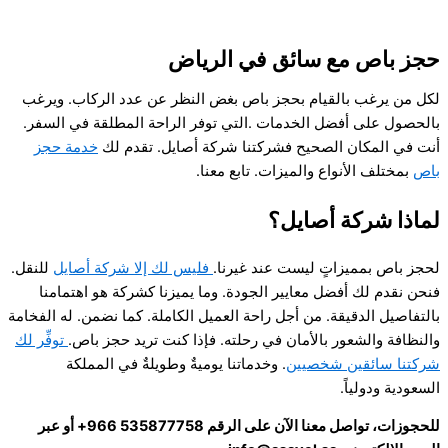
996535877758+
حجز باص مع سائق في الرياض
لكل من يرغب بالقيام بحجز باص بغض النظر عن عدد الركاب. ويرغب
بالحصول على أفضل الخدمات .التي توفر الراحة المطلقة في السفر.
أنت في المكان الصحيح فشركتنا شركة أصايل. تقدم لك
خدمة حجز
باص
بمختلف الأنواع والميزات. تابع معنا.
لماذا شركة أصايل؟
لحجز باص بمميزاتٍ ليست عند غيرنا.
فليس لك إلا شركة أصايل
للنقل.
فنحن نقدم لك أفضل معايير الجودة. وما يميزنا كشركة هو اهتمامنا
بالتفاصيل الدقيقة. من أجل راحة العميل الكاملة. كما نضمن. له الفخامة
والنظافة والشعور بالأمان في رحلته. فإذا كنت تريد حجز باص.
توفِّر لك
شركتنا سائقين شخصيين
. وخدماتنا يوميةٌ وطويلةٌ في المملكة
السعودية ودولياً.
للحجوزات، تواصل معنا الآن على الرقم 535877758 966+ أو عبر