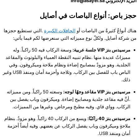
البريد الإلكتروني info@asayel.sa
حجز باص:
أنواع الباصات في أصايل
هناك أنواعٌ كثيرةٌ من الباصات أو
الحافلات الكبيرة
.التي تستطيع حجزها
من شركة أصايل. ولكلّ نوع مميزاته التي سنعرضها لكم فيما يأتي:
مرسيدس بنز VIP جلسة عربية:
وسعة الركاب فيه 50 راكباً. وله
مميزاتٌ عديدة منها .نظام تنبيه النقطة العمياء والبلوتوث والمقاعد
الجلدية. وهو مزودٌ بمصابيح إضاءة ونظام ملاحة وميكروفون. وفي
الباص باب للفصل بين الركاب. وثلاجة وأحزمة أمان ومنفذ USB وغير
ذلك.
مرسيدس بنز VIP مقاعد وجهًا لوجه:
وسعته 50 راكباً. ومن مميزاته
.أنَّ فيه مقاعد جلدية ومصابيح إضاءة. وميكرفون وباب يفصل بين
الركاب. وواي فاي. وفيه مطبخ ومرحاض. وغيرها من المميزات.
مرسيدس بنز 40 راكبًا:
ويسع من الركاب 40 راكباً. وهو مزودٌ. بنظام
ملاحةٍ وميكرفون وباب يفصل الركاب عن بعضهم. وفيه أيضاً أحزمة
أمان ومنفذ USB.