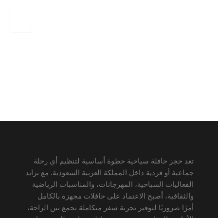
دليل شامل لحجز حافلة سياحية في المملكة
تعد حجز حافلة سياحية خطوة أساسية لتنظيم أي رحلة
جماعية أو فردية داخل المملكة العربية السعودية. مع تزايد
الفعاليات السياحية، المهرجانات، والمناسبات الرياضية
والثقافية، أصبح الاعتماد على حافلات مجهزة بالكامل
أمرًا ضروريًا لتوفير تجربة سفر متكاملة تجمع بين الراحة،