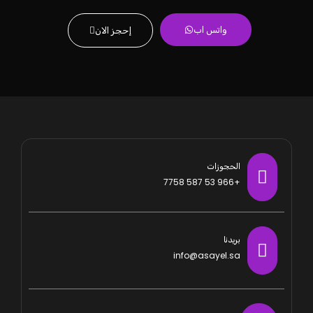
واتس اب
إحجز الان
الحجوزات
+966 53 587 7758
بريدنا
info@asayel.sa