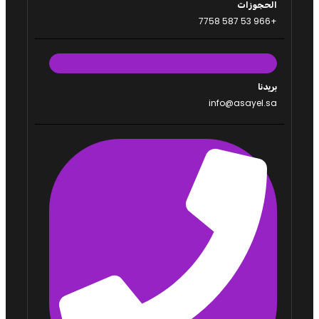
الحجوزات
+966 53 587 7758
بريدنا
info@asayel.sa